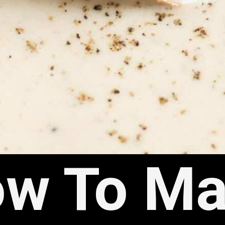
w To M