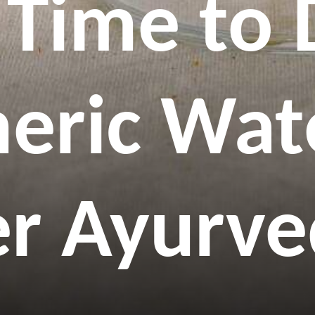
 Time to 
eric Wate
er Ayurv