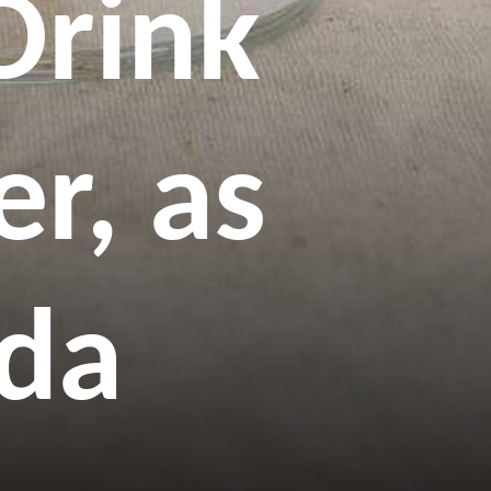
Drink
r, as
eda