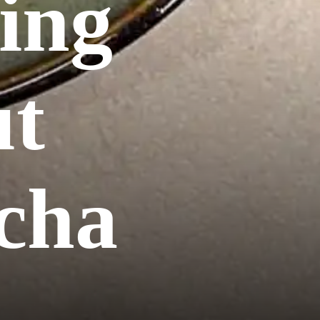
ting
ut
cha