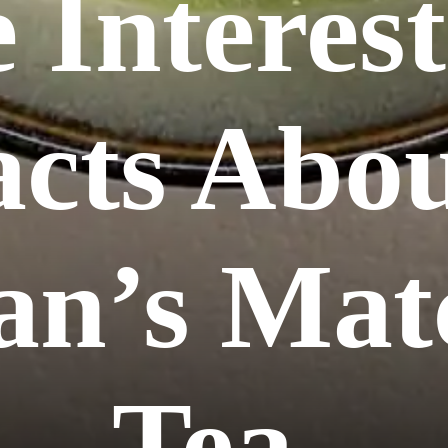
e Interes
acts Abo
an’s Mat
Tea