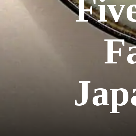
Fiv
F
Jap