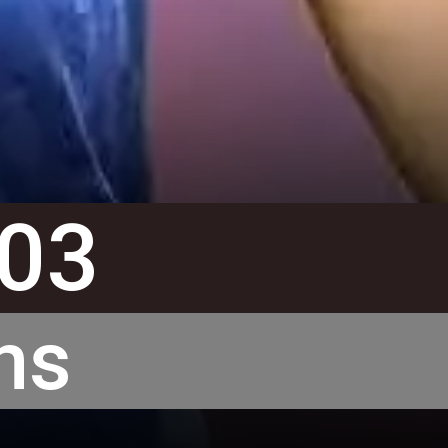
103
ns