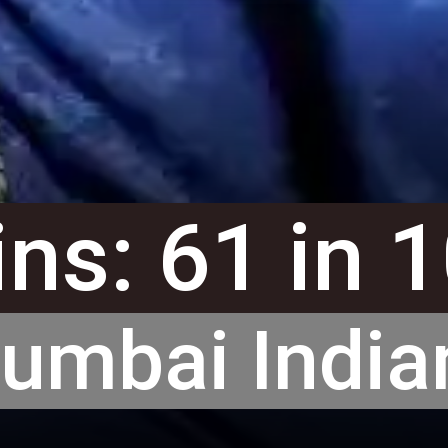
ns: 61 in 
umbai India