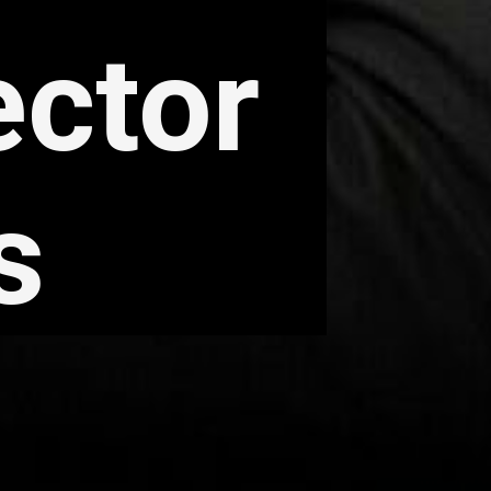
ector
s