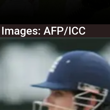
l Images: AFP/ICC
Prashant Talreja
Prashant Talreja