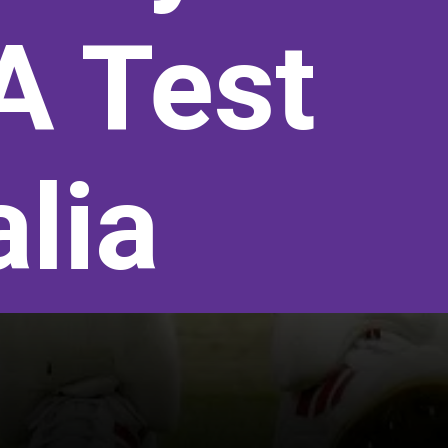
A Test
alia