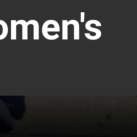
omen's