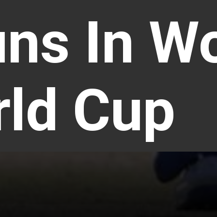
ns In W
ld Cup