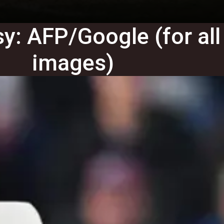
y: AFP/Google (for all
images)
Gautam Sodhi
Gautam Sodhi