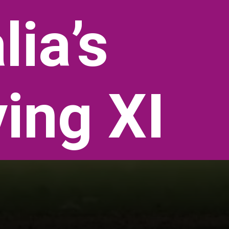
lia’s
ing XI