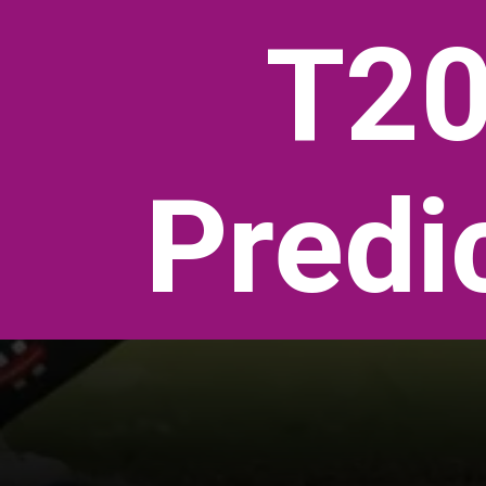
T20I
Predi