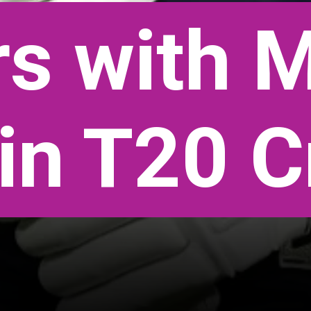
rs with 
in T20 C