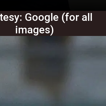
esy: Google (for all
images)
Gautam Sodhi
Gautam Sodhi