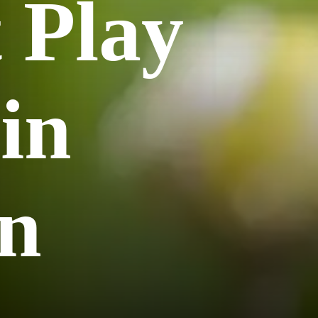
 Play
 in
on