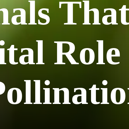
als That
ital Role
ollinati