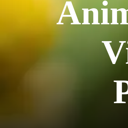
Anim
V
P