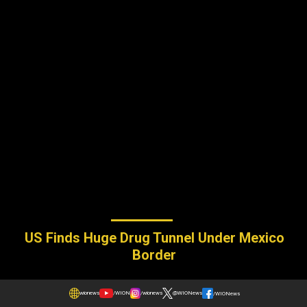
US Finds Huge Drug Tunnel Under Mexico
Border
wionews
/WION
/wionews
@WIONews
/WIONews