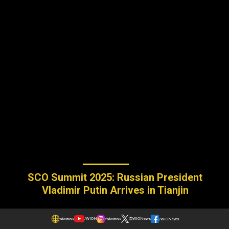
SCO Summit 2025: Russian President
Vladimir Putin Arrives in Tianjin
wionews
/WION
/wionews
@WIONews
/WIONews