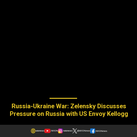
Russia-Ukraine War: Zelensky Discusses
Pressure on Russia with US Envoy Kellogg
wionews
/WION
/wionews
@WIONews
/WIONews