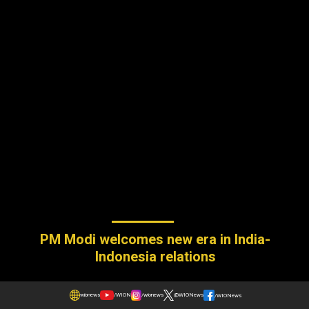
PM Modi welcomes new era in India-
Indonesia relations
wionews
/WION
/wionews
@WIONews
/WIONews